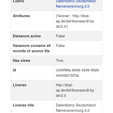
Lizenz
Datenlizenz Deutschland
Namensnennung 2.0
Attributes
{'license': 'http://dcat-
ap.de/def/licenses/dl-by-
de/2.0'}
Datastore active
False
Datastore contains all
False
records of source file
Has views
True
Id
c345f98a-8e96-4206-9926-
efcb0821833a
License
http://dcat-
ap.de/def/licenses/dl-by-
de/2.0
License title
Datenlizenz Deutschland
Namensnennung 2.0