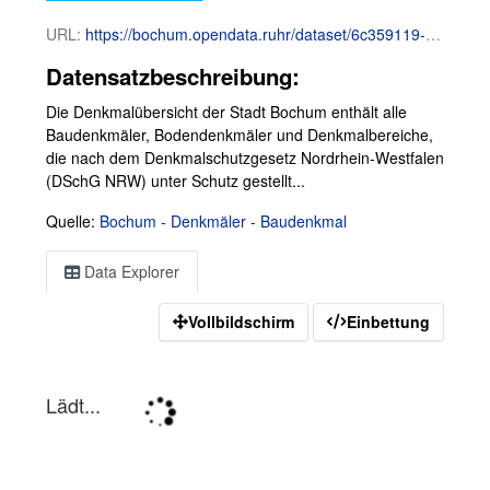
URL:
https://bochum.opendata.ruhr/dataset/6c359119-ad60-4491-b5c4-eb0bcaa11090/resource/c345f98a-8e96-4206-9926-efcb0821833a/download/bochum_denkmal_baudenkmal.csv
Datensatzbeschreibung:
Die Denkmalübersicht der Stadt Bochum enthält alle
Baudenkmäler, Bodendenkmäler und Denkmalbereiche,
die nach dem Denkmalschutzgesetz Nordrhein-Westfalen
(DSchG NRW) unter Schutz gestellt...
Quelle:
Bochum - Denkmäler - Baudenkmal
Data Explorer
Vollbildschirm
Einbettung