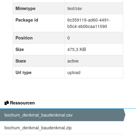
Mimetype
text/csv
Package id
6c359119-ad60-4491-
b5c4-eb0bcaa11090
Position
0
Size
475,3 KiB
State
active
Url type
upload
Ressourcen
bochum_denkmal_baudenkmal.csv
bochum_denkmal_baudenkmal.zip